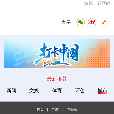
编辑：石丽敏
分享：
最新推荐
新闻
文娱
体育
环创
城市
首页
|
导航
|
电脑版