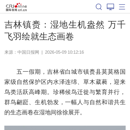
吉林镇赉：湿地生机盎然 万千
飞羽绘就生态画卷
来源：
中国日报网
|
2026-05-09 10:12:16
五一假期，吉林省白城市镇赉县莫莫格国
家级自然保护区内水泽连绵、草木葳蕤，迎来
鸟类活跃高峰期。珍稀候鸟迁徙与繁育并行，
群鸟翩跹、生机勃发，一幅人与自然和谐共生
的生态画卷在湿地间徐徐展开。