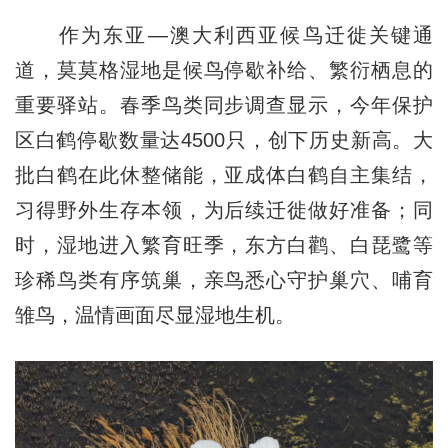
作为东亚—澳大利西亚候鸟迁徙关键通
道，莫莫格湿地是候鸟停歇补给、繁衍栖息的
重要驿站。春季鸟类同步调查显示，今年保护
区白鹤停歇数量达4500只，创下历史新高。大
批白鹤在此休整储能，亚成体白鹤自主集结，
习得野外生存本领，为后续迁徙做好准备；同
时，湿地进入繁育旺季，东方白鹳、白琵鹭等
珍稀鸟类有序筑巢，亲鸟悉心守护巢穴、哺育
雏鸟，温情画面尽显湿地生机。